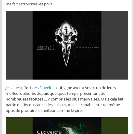
me fait retrousser les poils.
Je salue l’effort des
Eluveitie
, qui signe avec « Anv », un de leurs
meilleurs albums depuis quelques temps, présentant de
nombreuses facettes … y compris les plus mauvaises. Mais cela fait
partie de l’inconstance des suisses, qui est capable, sur un même
opus de produire le meilleur comme le pire.