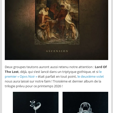
Deux groupes teutons auront aussi retenu notre attention :
Lord Of
The Lost
, déjà, qui s’est lancé dans un triptyque gothique, et si
le
premier « Opvs Noir »
était parfait en tout point,
le deuxième volet
nous aura laissé sur notre faim ! Troisième et dernier album de la
trilogie prévu pour ce printemps 2026 !