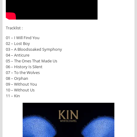
Tracklist :
01 – I Will Find You
02 – Lost Boy
03 – A Bloodsoaked Symphony
04 – Anticure
05 – The Ones That Made Us
06 – History Is Silent
07 – To the Wolves
08 – Orphan
09 – Without You
10 – Without Us
11 – Kin