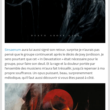
Sinsaenum
aura lui aussi signé son retour, surprise je n’aurais pas
pensé que le groupe continuerait après le décès de Joey Jordisson. Je
sens pourtant que cet « In Devastation » était nécessaire pour le
groupe, pour faire son deuil. Et la rage et la douleur portée par
l’ensemble des musiciens m’aura fait tréssaillir, jusqu’à repenser à ma
propre souffrance. Un opus puissant, beau, surprenemment
mélodique, qu’il faut aussi découvrir si vous êtes passé à côté.