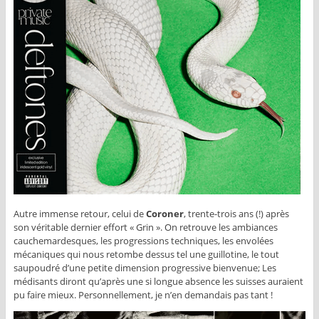
Autre immense retour, celui de
Coroner
, trente-trois ans (!) après
son véritable dernier effort « Grin ». On retrouve les ambiances
cauchemardesques, les progressions techniques, les envolées
mécaniques qui nous retombe dessus tel une guillotine, le tout
saupoudré d’une petite dimension progressive bienvenue; Les
médisants diront qu’après une si longue absence les suisses auraient
pu faire mieux. Personnellement, je n’en demandais pas tant !