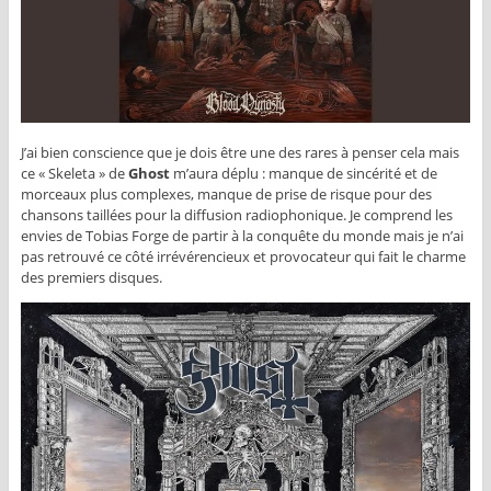
J’ai bien conscience que je dois être une des rares à penser cela mais
ce « Skeleta » de
Ghost
m’aura déplu : manque de sincérité et de
morceaux plus complexes, manque de prise de risque pour des
chansons taillées pour la diffusion radiophonique. Je comprend les
envies de Tobias Forge de partir à la conquête du monde mais je n’ai
pas retrouvé ce côté irrévérencieux et provocateur qui fait le charme
des premiers disques.