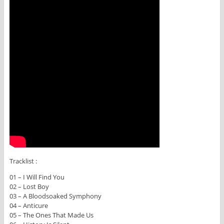
Tracklist :
01 – I Will Find You
02 – Lost Boy
03 – A Bloodsoaked Symphony
04 – Anticure
05 – The Ones That Made Us