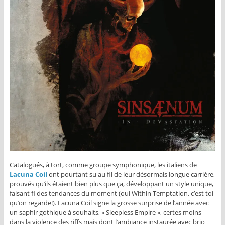
Catalogués, à tort, comme groupe symphonique, les italiens de
Lacuna Coil
ont pourtant su au fil de leur désormais longue carrière,
prouvés qu’ils étaient bien plus que ça, développant un style unique,
faisant fi des tendances du moment (oui Within Temptation, c’est toi
qu’on regarde!). Lacuna Coil signe la grosse surprise de l’année avec
un saphir gothique à souhaits, « Sleepless Empire », certes moins
dans la violence des riffs mais dont l’ambiance instaurée avec brio