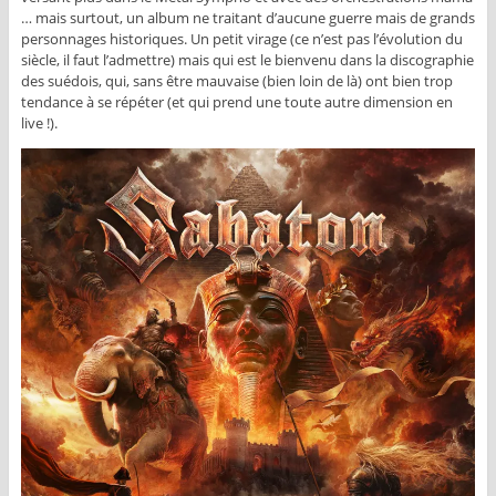
… mais surtout, un album ne traitant d’aucune guerre mais de grands
personnages historiques. Un petit virage (ce n’est pas l’évolution du
siècle, il faut l’admettre) mais qui est le bienvenu dans la discographie
des suédois, qui, sans être mauvaise (bien loin de là) ont bien trop
tendance à se répéter (et qui prend une toute autre dimension en
live !).