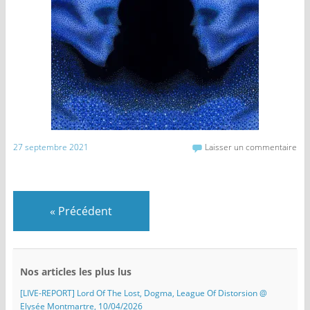
27 septembre 2021
Laisser un commentaire
«
Précédent
Nos articles les plus lus
[LIVE-REPORT] Lord Of The Lost, Dogma, League Of Distorsion @
Elysée Montmartre, 10/04/2026