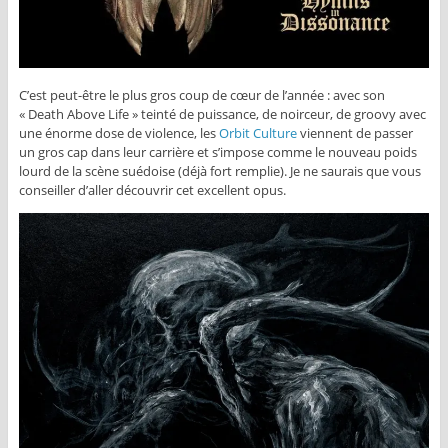
C’est peut-être le plus gros coup de cœur de l’année : avec son
« Death Above Life » teinté de puissance, de noirceur, de groovy avec
une énorme dose de violence, les
Orbit Culture
viennent de passer
un gros cap dans leur carrière et s’impose comme le nouveau poids
lourd de la scène suédoise (déjà fort remplie). Je ne saurais que vous
conseiller d’aller découvrir cet excellent opus.