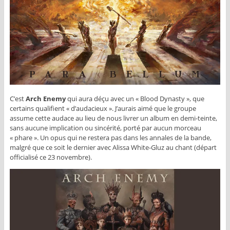
C’est
Arch Enemy
qui aura déçu avec un « Blood Dynasty », que
certains qualifient « d’audacieux ». J’aurais aimé que le groupe
assume cette audace au lieu de nous livrer un album en demi-teinte,
sans aucune implication ou sincérité, porté par aucun morceau
« phare ». Un opus qui ne restera pas dans les annales de la bande,
malgré que ce soit le dernier avec Alissa White-Gluz au chant (départ
officialisé ce 23 novembre).