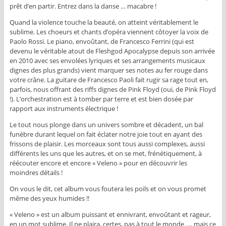
prêt d’en partir. Entrez dans la danse … macabre !
Quand la violence touche la beauté, on atteint véritablement le
sublime. Les choeurs et chants d’opéra viennent côtoyer la voix de
Paolo Rossi. Le piano, envoûtant, de Francesco Ferrini (qui est
devenu le véritable atout de Fleshgod Apocalypse depuis son arrivée
en 2010 avec ses envolées lyriques et ses arrangements musicaux
dignes des plus grands) vient marquer ses notes au fer rouge dans
votre crâne. La guitare de Francesco Paoli fait rugir sa rage tout en,
parfois, nous offrant des riffs dignes de Pink Floyd (oui, de Pink Floyd
!). L’orchestration est à tomber par terre et est bien dosée par
rapport aux instruments électrique !
Le tout nous plonge dans un univers sombre et décadent, un bal
funèbre durant lequel on fait éclater notre joie tout en ayant des
frissons de plaisir. Les morceaux sont tous aussi complexes, aussi
différents les uns que les autres, et on se met, frénétiquement, à
réécouter encore et encore « Veleno » pour en découvrir les
moindres détails !
On vous le dit, cet album vous foutera les poils et on vous promet
même des yeux humides !!
« Veleno » est un album puissant et ennivrant, envoûtant et rageur,
en un mot sublime. Il ne plaira, certes, pas à tout le monde …. mais ce