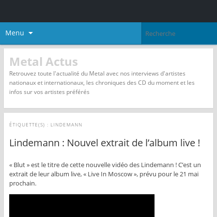
Menu
Metal Actus
Retrouvez toute l'actualité du Metal avec nos interviews d'artistes
nationaux et internationaux, les chroniques des CD du moment et les
infos sur vos artistes préférés
ÉTIQUETTE(S) :
LINDEMANN
Lindemann : Nouvel extrait de l’album live !
« Blut » est le titre de cette nouvelle vidéo des Lindemann ! C’est un
extrait de leur album live, « Live In Moscow », prévu pour le 21 mai
prochain.