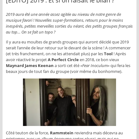
[EDITO] 2019 : Et si on faisait le bilan ?
2019 aura été une année assez agitée au niveau de notre genre de
musique favori ! Nouvelles super-formations, retours pour le moins
inespérés, petites merveilles sorties du néant, des petits groupes français
au top… On se fait un topo ?
Il y aura eu moultes de grands groupes qui auront décidé que 2019
serait l’année de leur retour sur le devant de la scène ! A commencer
(et très franchement, on ne les attendait plus) par les
Tool
! Après
avoir réactivé le projet
A Perfect Circle
en 2018, ce bon vieux
Maynard James Keenan
a sorti cet été
«Fear Inoculum»
qui fera les
beaux jours de tout fan du groupe (voir même du bonhomme).
Côté teuton de la force,
Rammstein
reviendra mais décevra au
printemps avec un album éponyme certes réussi, mais qui ne