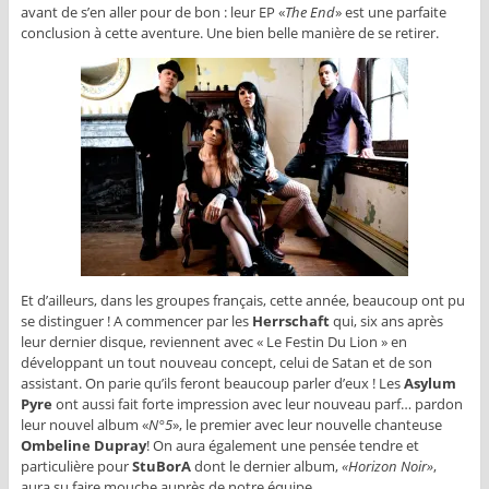
avant de s’en aller pour de bon : leur EP «
The End
» est une parfaite
conclusion à cette aventure. Une bien belle manière de se retirer.
Et d’ailleurs, dans les groupes français, cette année, beaucoup ont pu
se distinguer ! A commencer par les
Herrschaft
qui, six ans après
leur dernier disque, reviennent avec « Le Festin Du Lion » en
développant un tout nouveau concept, celui de Satan et de son
assistant. On parie qu’ils feront beaucoup parler d’eux ! Les
Asylum
Pyre
ont aussi fait forte impression avec leur nouveau parf… pardon
leur nouvel album «
N°5
», le premier avec leur nouvelle chanteuse
Ombeline Dupray
! On aura également une pensée tendre et
particulière pour
StuBorA
dont le dernier album,
«Horizon Noir»
,
aura su faire mouche auprès de notre équipe.