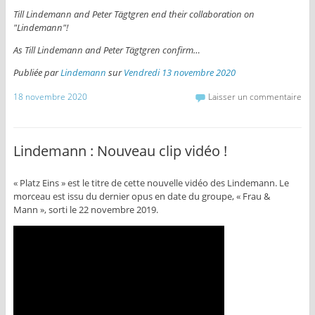
Till Lindemann and Peter Tägtgren end their collaboration on
"Lindemann"!
As Till Lindemann and Peter Tägtgren confirm…
Publiée par
Lindemann
sur
Vendredi 13 novembre 2020
18 novembre 2020
Laisser un commentaire
Lindemann : Nouveau clip vidéo !
« Platz Eins » est le titre de cette nouvelle vidéo des Lindemann. Le
morceau est issu du dernier opus en date du groupe, « Frau &
Mann », sorti le 22 novembre 2019.