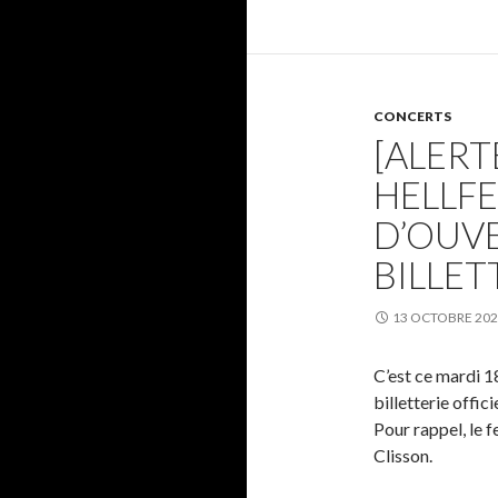
CONCERTS
[ALERT
HELLF
D’OUV
BILLETT
13 OCTOBRE 20
C’est ce mardi 18
billetterie offic
Pour rappel, le f
Clisson.