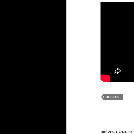
HELLFEST
BRÈVES
,
CONCER