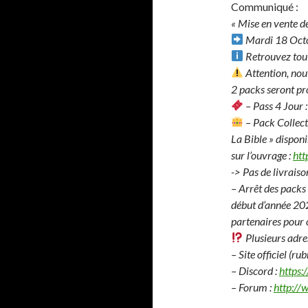
Communiqué :
« Mise en vente d
Mardi 18 Octo
Retrouvez tout
Attention, nou
2 packs seront pr
– Pass 4 Jour :
– Pack Collecto
La Bible » disponi
sur l’ouvrage :
htt
-> Pas de livrais
– Arrêt des packs 
début d’année 202
partenaires pour 
Plusieurs adre
– Site officiel (ru
– Discord :
https:
– Forum :
http://