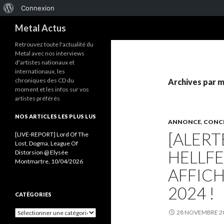
À
Connexion
Recherche
propos
Metal Actus
de
Retrouvez toute l'actualité du
Metal avec nos interviews
WordPress
d'artistes nationaux et
internationaux, les
chroniques des CD du
Archives par m
moment et les infos sur vos
artistes préférés
NOS ARTICLES LES PLUS LUS
ANNONCE
,
CONC
[ALERT
[LIVE-REPORT] Lord Of The
Lost, Dogma, League Of
HELLFE
Distorsion @ Elysée
Montmartre, 10/04/2026
AFFIC
2024 !
CATÉGORIES
C
28 NOVEMBRE 2
a