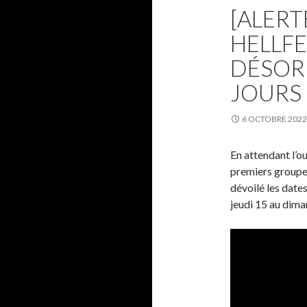
[ALERT
HELLFE
DÉSOR
JOURS 
6 OCTOBRE 2022
En attendant l’ou
premiers groupes 
dévoilé les date
jeudi 15 au diman