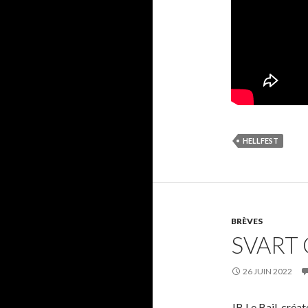
HELLFEST
BRÈVES
SVART
26 JUIN 2022
JB Le Bail, créa