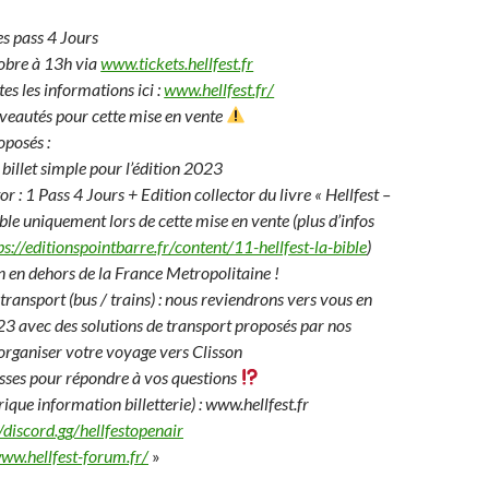
es pass 4 Jours
bre à 13h via
www.tickets.hellfest.fr
es les informations ici :
www.hellfest.fr/
veautés pour cette mise en vente
oposés :
 billet simple pour l’édition 2023
r : 1 Pass 4 Jours + Edition collector du livre « Hellfest –
ble uniquement lors de cette mise en vente (plus d’infos
ps://editionspointbarre.fr/content/11-hellfest-la-bible
)
on en dehors de la France Metropolitaine !
transport (bus / trains) : nous reviendrons vers vous en
3 avec des solutions de transport proposés par nos
organiser votre voyage vers Clisson
sses pour répondre à vos questions
brique information billetterie) : www.hellfest.fr
//discord.gg/hellfestopenair
www.hellfest-forum.fr/
»