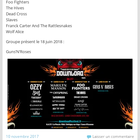
Foo Fighters
The Hives
Dead Cross
Slaves
Franck Carter And The Rattlesnakes
Wolf Alice
Groupe présent le 18 juin 2018 :
Guns’N’Roses
10 novembre 2017
Laisser un commentaire