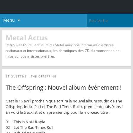
Menu
Metal Actus
Retrouvez toute l'actualité du Metal avec nos interviews d'artistes
nationaux et internationaux, les chroniques des CD du moment et les
infos sur vos artistes préférés
ÉTIQUETTE(S) :
THE OFFSPRING
The Offspring : Nouvel album événement !
C’est le 16 avril prochain que sortira le nouvel album studio de The
Offspring, intitulé « Let The Bad Times Roll », premier depuis 9 ans !
En voici le tracklist et un premier clip pour le morceau titre :
01 – This Is Not Utopia
02 – Let The Bad Times Roll