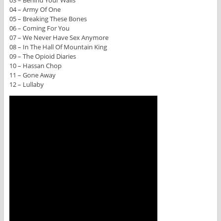
03 – Behind Your Walls
04 – Army Of One
05 – Breaking These Bones
06 – Coming For You
07 – We Never Have Sex Anymore
08 – In The Hall Of Mountain King
09 – The Opioid Diaries
10 – Hassan Chop
11 – Gone Away
12 – Lullaby