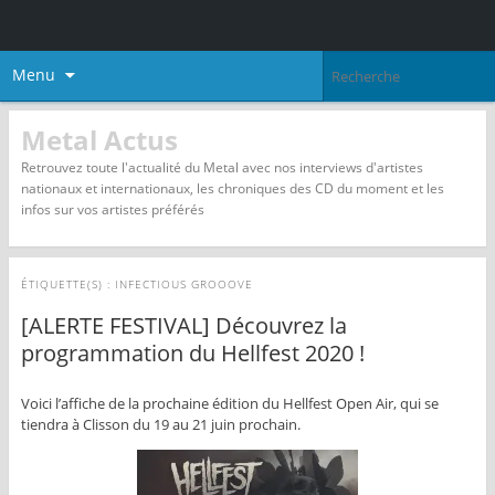
Menu
Metal Actus
Retrouvez toute l'actualité du Metal avec nos interviews d'artistes
nationaux et internationaux, les chroniques des CD du moment et les
infos sur vos artistes préférés
ÉTIQUETTE(S) :
INFECTIOUS GROOOVE
[ALERTE FESTIVAL] Découvrez la
programmation du Hellfest 2020 !
Voici l’affiche de la prochaine édition du Hellfest Open Air, qui se
tiendra à Clisson du 19 au 21 juin prochain.