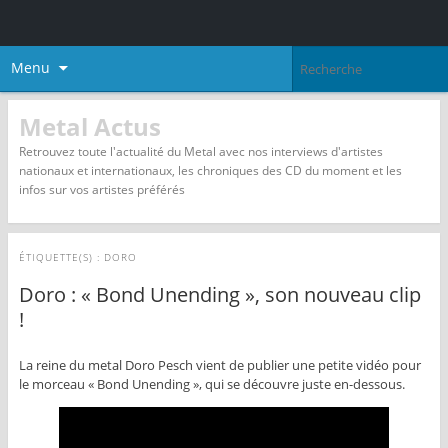
Menu
Metal Actus
Retrouvez toute l'actualité du Metal avec nos interviews d'artistes
nationaux et internationaux, les chroniques des CD du moment et les
infos sur vos artistes préférés
ÉTIQUETTE(S) :
DORO
Doro : « Bond Unending », son nouveau clip
!
La reine du metal Doro Pesch vient de publier une petite vidéo pour
le morceau « Bond Unending », qui se découvre juste en-dessous.