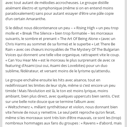
avec tout autant de mélodies accrocheuses. Le groupe distille
aisément électro et symphonique (même si on en entend moins
paradoxalement) sans pour autant essayer d’être une pâle copie
d’un certain Amaranthe.
Si le début nous décontenance un peu – « Rising High » un peu trop
molle et « Break The Silence » bien trop formatée – les morceaux
suivants, le sombre et prenant « The Art Of Being Alone » (avec un
Chris Harms au sommet de sa forme) et le superbe « Let There Be
Rain » avec ces chœurs incroyables de The Mystery Of The Bulgarian
Voices qui donnent une telle vibe organique, rattrapent vite le coup.
« Can You Hear Me » est le morceau le plus surprenant de avec ce
featuring d’Asami (oui oui, Asami des Lovebites) pour un duo
sublime, fédérateur, et versant moins de le lyrisme qu’attendu.
Le groupe enchaîne ensuite les hits avec aisance, tout en
redéfinissant les limites de leur style, même si c’est encore un peu
timide ! Mais l’évolution est là, le ton est moins lyrique, moins
ambiant, bien plus direct, avec quelques uppercuts bien sentis. C’est
sur une belle note douce que se termine l’album avec
« Weltschmerz », mêlant synthétiseur et violon, nous donnant bien
vite l’envie de nous y remettre. Le seul petit reproche qu’on ferait,
même si les morceaux sont très loin d’être mauvais, ce sont les (trop)
nombreux hommages aux fans du groupes : « Ravens » d’abord, mais