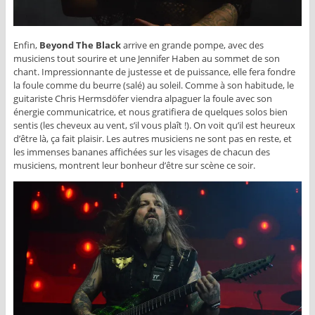
Enfin,
Beyond The Black
arrive en grande pompe, avec des
musiciens tout sourire et une Jennifer Haben au sommet de son
chant. Impressionnante de justesse et de puissance, elle fera fondre
la foule comme du beurre (salé) au soleil. Comme à son habitude, le
guitariste Chris Hermsdöfer viendra alpaguer la foule avec son
énergie communicatrice, et nous gratifiera de quelques solos bien
sentis (les cheveux au vent, s’il vous plaît !). On voit qu’il est heureux
d’être là, ça fait plaisir. Les autres musiciens ne sont pas en reste, et
les immenses bananes affichées sur les visages de chacun des
musiciens, montrent leur bonheur d’être sur scène ce soir.