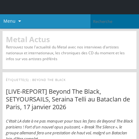
Menu
Metal Actus
Retrouvez toute l'actualité du Metal avec nos interviews d'artistes
nationaux et internationaux, les chroniques des CD du moment et les
infos sur vos artistes préférés
ÉTIQUETTE(S) :
BEYOND THE BLACK
[LIVE-REPORT] Beyond The Black,
SETYOURSAILS, Seraina Telli au Bataclan de
Paris, 17 janvier 2026
C’était LA date à ne pas manquer pour tous les fans de Beyond The Black
parisiens ! Fort d’un nouvel opus puissant, « Break The Silence », le
groupe allemand fera une prestation de haut vol, malgré un Bataclan
loin d’être complet.