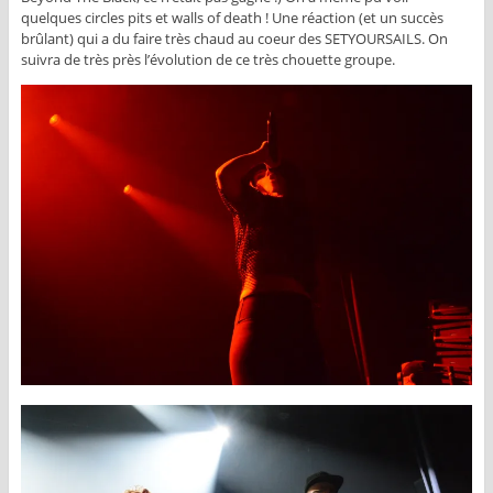
quelques circles pits et walls of death ! Une réaction (et un succès
brûlant) qui a du faire très chaud au coeur des SETYOURSAILS. On
suivra de très près l’évolution de ce très chouette groupe.