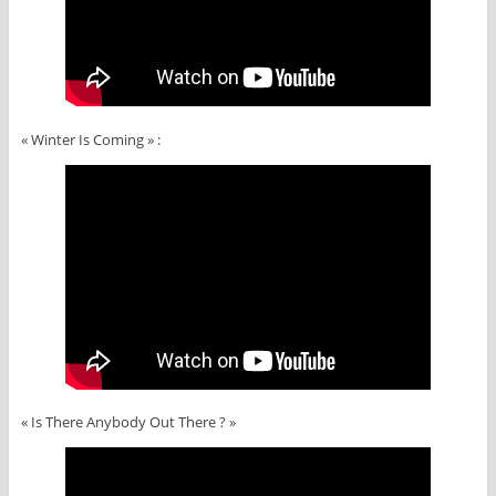
« Winter Is Coming » :
« Is There Anybody Out There ? »