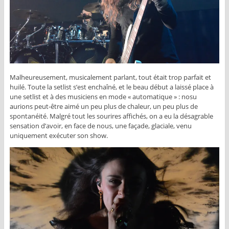
Malheureusement, musicalement parlant, tout était trop parfait et
huilé. Toute la setlist s’est enchaîné, et le beau début a laissé place à
une setlist et à des musiciens en mode « automatique » : nosu
aurions peut-être aimé un peu plus de chaleur, un peu plus de
spontanéité. Malgré tout les sourires affichés, on a eu la désagrable
sensation d’avoir, en face de nous, une façade, glaciale, venu
uniquement exécuter son show.