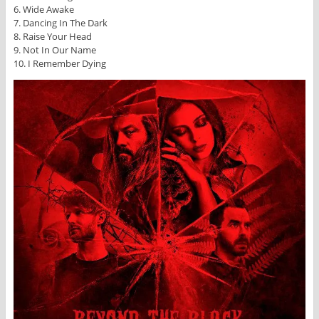
6. Wide Awake
7. Dancing In The Dark
8. Raise Your Head
9. Not In Our Name
10. I Remember Dying