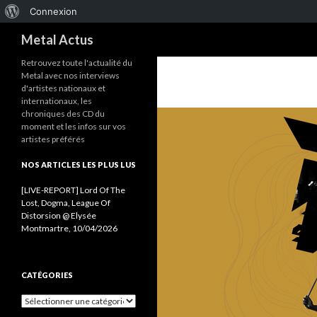
À
Connexion
Recherche
propos
Metal Actus
de
Retrouvez toute l'actualité du
Metal avec nos interviews
WordPress
d'artistes nationaux et
internationaux, les
chroniques des CD du
moment et les infos sur vos
artistes préférés
NOS ARTICLES LES PLUS LUS
[LIVE-REPORT] Lord Of The
Lost, Dogma, League Of
Distorsion @ Elysée
Montmartre, 10/04/2026
CATÉGORIES
C
a