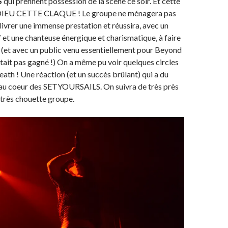
S
qui prennent possession de la scène ce soir. Et cette
IEU CETTE CLAQUE ! Le groupe ne ménagera pas
 livrer une immense prestation et réussira, avec un
f et une chanteuse énergique et charismatique, à faire
 (et avec un public venu essentiellement pour Beyond
était pas gagné !) On a même pu voir quelques circles
death ! Une réaction (et un succès brûlant) qui a du
d au coeur des SETYOURSAILS. On suivra de très près
e très chouette groupe.