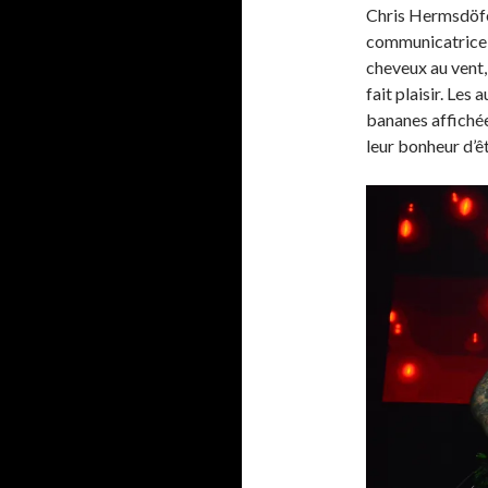
Chris Hermsdöfer
communicatrice, 
cheveux au vent, s
fait plaisir. Les
bananes affichée
leur bonheur d’êt