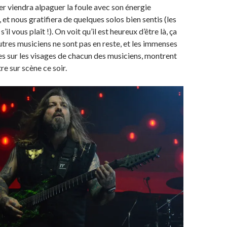
 viendra alpaguer la foule avec son énergie
et nous gratifiera de quelques solos bien sentis (les
’il vous plaît !). On voit qu’il est heureux d’être là, ça
 autres musiciens ne sont pas en reste, et les immenses
s sur les visages de chacun des musiciens, montrent
re sur scène ce soir.