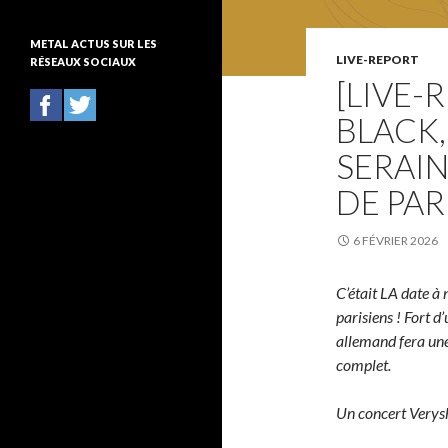
t
é
METAL ACTUS SUR LES
g
LIVE-REPORT
RÉSEAUX SOCIAUX
o
[LIVE-
r
i
BLACK,
e
s
SERAIN
DE PAR
6 FÉVRIER 2026
C’était LA date à
parisiens ! Fort d
allemand fera une
complet.
Un concert Verysh