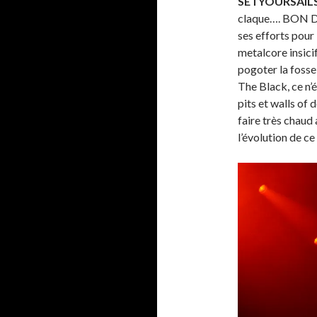
SETYOURSAIL
claque…. BON D
ses efforts pour
metalcore insici
pogoter la fosse
The Black, ce n’
pits et walls of 
faire très chau
l’évolution de c