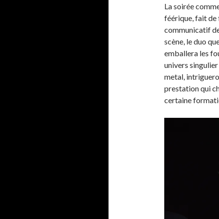
La soirée comm
féérique, fait de 
communicatif de 
scène, le duo qu
emballera les fo
univers singulier
metal, intriguer
prestation qui c
certaine formati