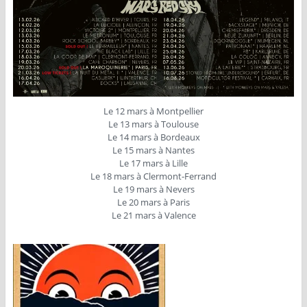
Le 12 mars à Montpellier
Le 13 mars à Toulouse
Le 14 mars à Bordeaux
Le 15 mars à Nantes
Le 17 mars à Lille
Le 18 mars à Clermont-Ferrand
Le 19 mars à Nevers
Le 20 mars à Paris
Le 21 mars à Valence