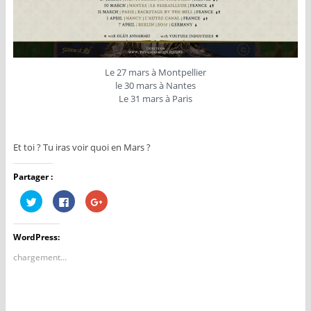
Le 27 mars à Montpellier
le 30 mars à Nantes
Le 31 mars à Paris
Et toi ? Tu iras voir quoi en Mars ?
Partager :
C
C
C
l
l
l
i
i
i
q
q
q
u
u
u
WordPress:
e
e
e
z
z
z
p
p
p
chargement…
o
o
o
u
u
u
r
r
r
p
p
p
a
a
a
r
r
r