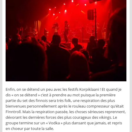
Enfin, on se détend un peu avec les festifs Korpiklaani ! Et quand je
dis « on se détend » c’est à prendre au mot puisque la première
partie du set des finnois sera très folk, une respiration des plus
bienvenues personnellement après le rouleau compresseur qu’était
FInntroll. Mais la respiration passée, les choses sérieuses reprennent,
dévorant les dernières forces des plus courageux des vikings. Le
groupe termine sur un « Vodka » plus dansant que jamais, et repris
en choeur par toute la salle.