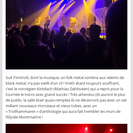
Suit Finntroll, dont la musique, un folk metal sombre aux relents de
black metal, n’a pas vieilli d’un cil ! Vreth étant toujours souffrant,
c’est le norvégien Kistelach (Mathias Dahlsveen) qui a repris pour la
tournée le micro avec grand succès ! Très attendus (ils auront le plus
de public, la salle était quasi-remplie) ils ne décevront pas avec un set
mêlant nouveaux morceaux et vieux tubes, avec un
« Trollhammaren » d’anthologie qui aura fait trembler les murs de
l’Elysée Montmartre !