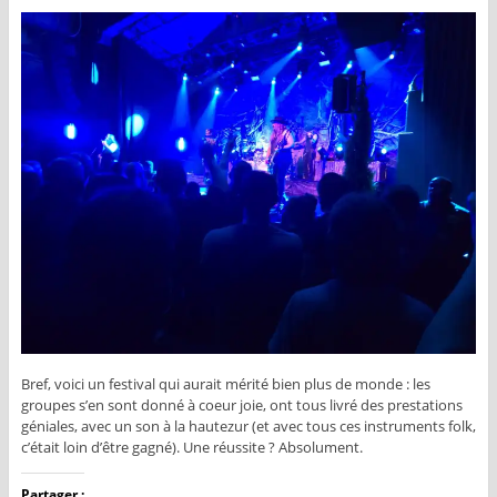
Bref, voici un festival qui aurait mérité bien plus de monde : les
groupes s’en sont donné à coeur joie, ont tous livré des prestations
géniales, avec un son à la hautezur (et avec tous ces instruments folk,
c’était loin d’être gagné). Une réussite ? Absolument.
Partager :