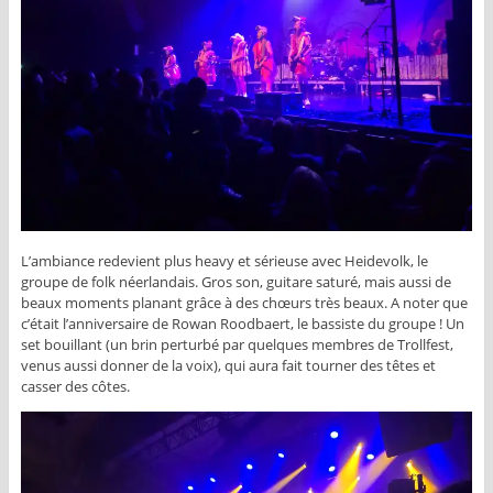
L’ambiance redevient plus heavy et sérieuse avec Heidevolk, le
groupe de folk néerlandais. Gros son, guitare saturé, mais aussi de
beaux moments planant grâce à des chœurs très beaux. A noter que
c’était l’anniversaire de Rowan Roodbaert, le bassiste du groupe ! Un
set bouillant (un brin perturbé par quelques membres de Trollfest,
venus aussi donner de la voix), qui aura fait tourner des têtes et
casser des côtes.