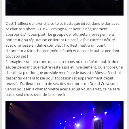
C’est Trollfest qui prend la suite et il attaque direct dans le dur avec
sa chanson phare, « Pink Flamingo », et avec le déguisement
approprié s’il-vous-plaît ! Le groupe de folk metal norvégien fera
honneur à sa réputation en livrant un set à la fois carré et déluré,
avec une fosse en délire complet : Trollfest mettra un point
d’honneur à faire chanter (même faux!) et danser le public pendant
tout son set !
Et imaginez un peu : une danse du chaos où un côté du public doit
sauter pendant que l’autre reste assis et inversement, ou encore une
chenille la plus longue possible mené par le bassiste Böesse Basshöl,
descendu dans la fosse pour l’occasion (et apparemment c’était
réussi!) ! D’ailleurs, en fin de set, des membres du Dread Crew sont
venus pousser la chansonnette avec eux (et vous verrez, ce ne sera
pas le seul cross-over de la soirée !)