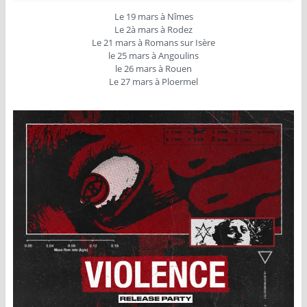
Le 19 mars à Nîmes
Le 2à mars à Rodez
Le 21 mars à Romans sur Isère
le 25 mars à Angoulins
le 26 mars à Rouen
Le 27 mars à Ploermel