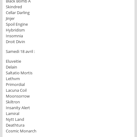
Black Bomb A
Skindred
Cellar Darling
Jinjer
Spoil Engine
Hybridism
Insomnia
Droit Divin
Samedi 18 avril :
Eluveitie
Delain
Saltatio Mortis
Lethvm
Primordial
Lacuna Coil
Moonsorrow
Skiltron
Insanity Alert
Lamiral
Nytt Land
Deathtura
Cosmic Monarch