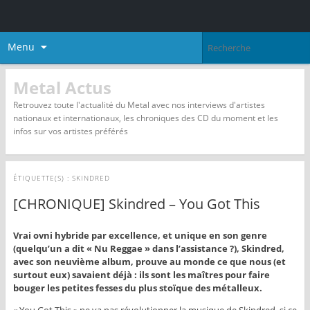
Menu
Metal Actus
Retrouvez toute l'actualité du Metal avec nos interviews d'artistes
nationaux et internationaux, les chroniques des CD du moment et les
infos sur vos artistes préférés
ÉTIQUETTE(S) :
SKINDRED
[CHRONIQUE] Skindred – You Got This
Vrai ovni hybride par excellence, et unique en son genre
(quelqu’un a dit « Nu Reggae » dans l’assistance ?), Skindred,
avec son neuvième album, prouve au monde ce que nous (et
surtout eux) savaient déjà : ils sont les maîtres pour faire
bouger les petites fesses du plus stoïque des métalleux.