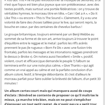
« You Got This » ne va pas révolutionner la musique de Skindred, si ce
n’est que l’opus est bien plus joyeux que son prédécesseur, avec des
textes positifs, mais surtout une portée fédératrices : on y trouve de
véritables hymnes, le morceau titre en tête, « Can I Get a A », « Do It
Like This » ou encore « This Is The Sound ». Clairement, il y a eu une
volonté de faire des choses taillées pour le live, qui seront repris, la
bouche en cœur, par des centaines de chevelus barbus !
Le groupe britannique, toujours emmené par un Benji Webbe au
sommet de sa forme et de son art, arrive toujours à trouver le point
d’équilibre entre le reggae et le metal : parfois les riffs acérés
prennent le pas (le rugueux « Born Fe Dis » avec une fusion très
frontale), parfois les messages et les intonations reggaes prendront
le dessus (« Broke »). On notera aussi l’excellent « Smile », positif,
violent, court et efficace (que demande le peuple ?) l’album se
terminera enfin sur une note plus calme, « Give Thanks » qui agit
comme un vrai appel au calme et est la parfaite conclusion d’un
album coloré, festif, à l’énergie débordante. Et c’est d’ailleurs le
morceau parfait pour faire oublier la brièveté de l’album, d’un petit 33
minutes !
Un album certes court mais qui manquera aussi de coups
d’éclats : Skindred se contente de proposer ce qu’il maîtrise le
mieux, ça marche très bien, mais on ne peut s’empêcher
d’éprouver un tout petit regret, de n’avoir pas ce « petit truc