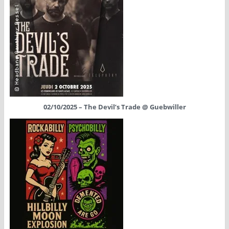
02/10/2025 – The Devil’s Trade @ Guebwiller