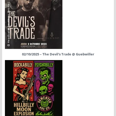
02/10/2025 – The Devil’s Trade @ Guebwiller