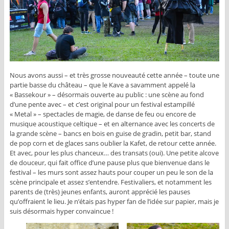
Nous avons aussi – et très grosse nouveauté cette année – toute une
partie basse du château – que le Kave a savamment appelé la
« Bassekour » – désormais ouverte au public : une scène au fond
d’une pente avec – et c’est original pour un festival estampillé
« Metal » – spectacles de magie, de danse de feu ou encore de
musique acoustique celtique – et en alternance avec les concerts de
la grande scène – bancs en bois en guise de gradin, petit bar, stand
de pop corn et de glaces sans oublier la Kafet, de retour cette année.
Et avec, pour les plus chanceux… des transats (oui). Une petite alcove
de douceur, qui fait office d’une pause plus que bienvenue dans le
festival – les murs sont assez hauts pour couper un peu le son de la
scène principale et assez s’entendre. Festivaliers, et notamment les
parents de (très) jeunes enfants, auront apprécié les pauses
qu’offraient le lieu. Je n’étais pas hyper fan de l’idée sur papier, mais je
suis désormais hyper convaincue !