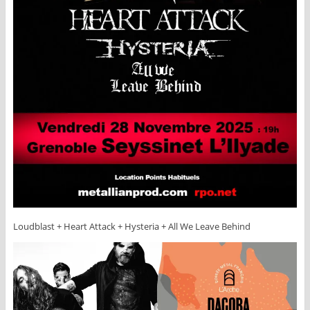
Loudblast + Heart Attack + Hysteria + All We Leave Behind