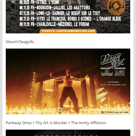
Steve’n’Seagulls
Parkway Drive + Thy Art Is Murder + The Amity Affliction