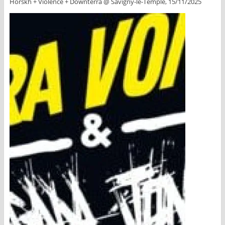
Horskh + Violence + Downterra @ Savigny-le-Temple, 15/11/2025