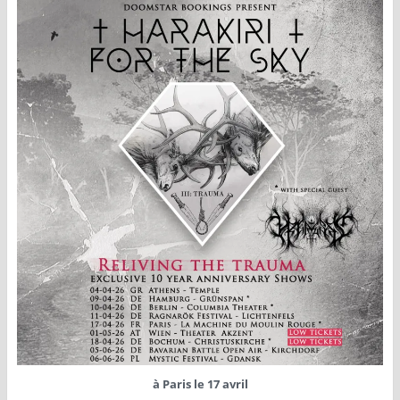
à Paris le 17 avril