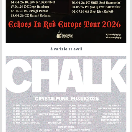
à Paris le 11 avril