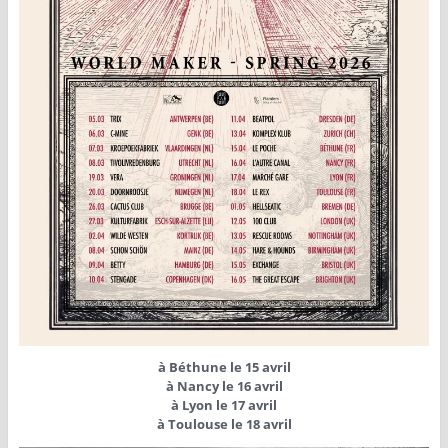
à Béthune le 15 avril
à Nancy le 16 avril
à Lyon le 17 avril
à Toulouse le 18 avril