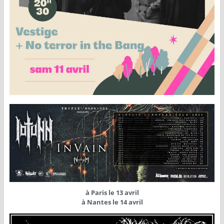
à Paris le 13 avril
à Nantes le 14 avril