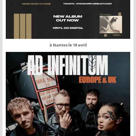
à Nantes le 18 avril