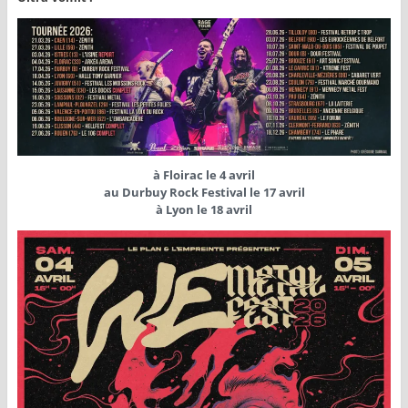
à Floirac le 4 avril
au Durbuy Rock Festival le 17 avril
à Lyon le 18 avril