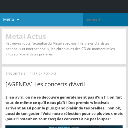
Menu
Metal Actus
Retrouvez toute l'actualité du Metal avec nos interviews d'artistes
nationaux et internationaux, les chroniques des CD du moment et les
infos sur vos artistes préférés
ÉTIQUETTE(S) :
PATRICK RONDAT
[AGENDA] Les concerts d’Avril
Si en avril, on ne se découvre généralement pas d’un fil, on fait
tout de même ce qu’il nous plaît ! Des premiers festivals
arrivent aussi pour le plus grand plaisir de tes oreilles…bon ok,
aussi de ton gosier ! Voici notre sélection pour ce pluvieux mois
(pour l’instant en tout cas!) des concerts à ne pas louper !