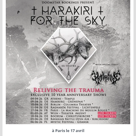
à Paris le 17 avril