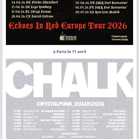
à Paris le 11 avril