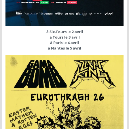
à Six-Fours le 2 avril
à Tours le 3 avril
à Paris le 4 avril
à Nantes le 5 avril