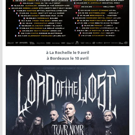
à La Rochelle le 9 avril
à Bordeaux le 10 avril