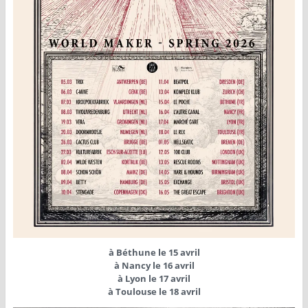
à Béthune le 15 avril
à Nancy le 16 avril
à Lyon le 17 avril
à Toulouse le 18 avril