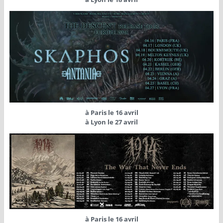
à Paris le 16 avril
à Lyon le 27 avril
à Paris le 16 avril