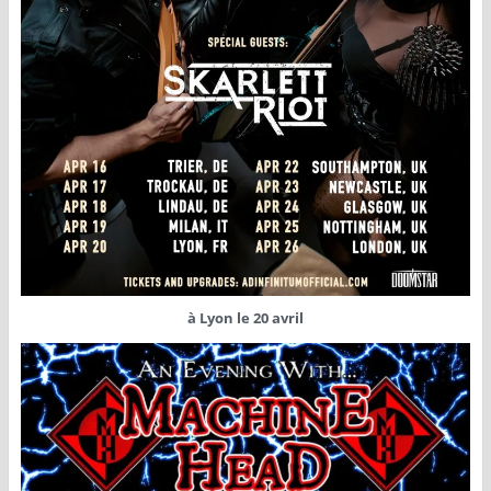
à Lyon le 20 avril