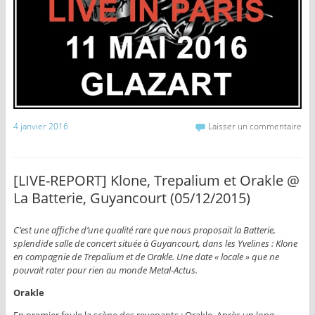
4 janvier 2016
Laisser un commentaire
[LIVE-REPORT] Klone, Trepalium et Orakle @
La Batterie, Guyancourt (05/12/2015)
C’est une affiche d’une qualité rare que nous proposait la Batterie,
splendide salle de concert située à Guyancourt, dans les Yvelines : Klone
en compagnie de Trepalium et de Orakle. Une date « locale » que ne
pouvait rater pour rien au monde Metal-Actus.
Orakle
En premier foule la scène des revenants : Orakle. Après un long