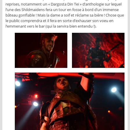
reprises, notamment un « Dargosta Din Tei » d’anthologie sur lequel
l’une des Shildmaidens fera un tour en fosse à bord d’un immense
bâteau gonflable ! Mais la dame a soif et réclame sa bière ! Chose que
le public comprendra et il fera en sorte d’exhauser son voeu en
l’emmenant vers le bar (qui la servira bien entendu !).