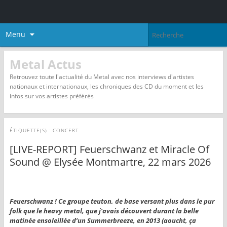
Menu
Metal Actus
Retrouvez toute l'actualité du Metal avec nos interviews d'artistes
nationaux et internationaux, les chroniques des CD du moment et les
infos sur vos artistes préférés
ÉTIQUETTE(S) :
CONCERT
[LIVE-REPORT] Feuerschwanz et Miracle Of
Sound @ Elysée Montmartre, 22 mars 2026
Feuerschwanz ! Ce groupe teuton, de base versant plus dans le pur
folk que le heavy metal, que j’avais découvert durant la belle
matinée ensoleillée d’un Summerbreeze, en 2013 (aoucht, ça