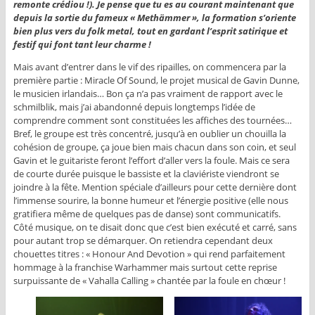
remonte crédiou !). Je pense que tu es au courant maintenant que
depuis la sortie du fameux « Methämmer », la formation s’oriente
bien plus vers du folk metal, tout en gardant l’esprit satirique et
festif qui font tant leur charme !
Mais avant d’entrer dans le vif des ripailles, on commencera par la
première partie : Miracle Of Sound, le projet musical de Gavin Dunne,
le musicien irlandais… Bon ça n’a pas vraiment de rapport avec le
schmilblik, mais j’ai abandonné depuis longtemps l’idée de
comprendre comment sont constituées les affiches des tournées…
Bref, le groupe est très concentré, jusqu’à en oublier un chouilla la
cohésion de groupe, ça joue bien mais chacun dans son coin, et seul
Gavin et le guitariste feront l’effort d’aller vers la foule. Mais ce sera
de courte durée puisque le bassiste et la claviériste viendront se
joindre à la fête. Mention spéciale d’ailleurs pour cette dernière dont
l’immense sourire, la bonne humeur et l’énergie positive (elle nous
gratifiera même de quelques pas de danse) sont communicatifs.
Côté musique, on te disait donc que c’est bien exécuté et carré, sans
pour autant trop se démarquer. On retiendra cependant deux
chouettes titres : « Honour And Devotion » qui rend parfaitement
hommage à la franchise Warhammer mais surtout cette reprise
surpuissante de « Vahalla Calling » chantée par la foule en chœur !