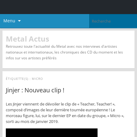
Menu
Metal Actus
Retrouvez toute l'actualité du Metal avec nos interviews d'artistes
nationaux et internationaux, les chroniques des CD du moment et les
infos sur vos artistes préférés
ÉTIQUETTE(S) :
MICRO
Jinjer : Nouveau clip !
Les Jinjer viennent de dévoiler le clip de « Teacher, Teacher! »,
composé d’images de leur dernière tournée européenne ! Le
morceau figure, lui, sur le dernier EP en date du groupe, « Micro »,
sorti au mois de janvier 2019.