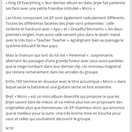
« King Of Everything », leur dernier album en date, Jinjer fait patienter
ses fans avec une petite friandise intituléé « Micro ».
Les titres composant cet EP sont également radicalement différents.
Toutes les différentes facettes des Jinjer sont présentées : celle
violente et hardcore avec « Ape » et « Dreadful Moments », les deux
premiers singles, mais aussi celle versant plus dans le death metal
avec le très bon « Teacher, Teacher », égratignant bien au passage le
système éducatif de leur pays.
Mais la chanson qui sort du lot est « Perennial » : surprenante,
alternant les passages d’une grande fureur avec ceux aussi paisibles
que la neige tombant dans leur dernier clip. Un morceau magistral
qui restera certainement dans les annales du groupe.
Enfin, l’EP termine en douceur avec le titre acoustique « Micro », dans
lequel seule la batterie et une guitare sèche se font entendre.
Bref, « Micro » est un mini-album diversifié qui propose ce que les
Jinjer savent faire de mieux, et va même plus loin en proposant des
originalités plus que bienvenues. Un EP charmeur donc qui annonce
que le meilleur pour la suite. Une très bonne mise en bouche pour
ceux et celles qui souhaitent découvrir le groupe.
9/10