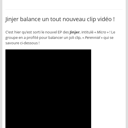
Jinjer balance un tout nouveau clip vidéo !
C’est hier qu’est sorti le nouvel EP des
Jinjer
, intitulé «
Micro
» ! Le
groupe en a profité pour balancer un joli clip, «
Perennial
» qui se
savoure ci-dessous !