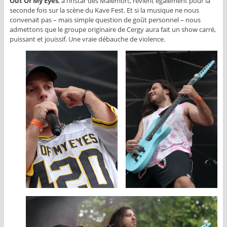
Out Of My Eyes
, à l’instar des Malemort, revient également pour la
seconde fois sur la scène du Kave Fest. Et si la musique ne nous
convenait pas – mais simple question de goût personnel – nous
admettons que le groupe originaire de Cergy aura fait un show carré,
puissant et jouissif. Une vraie débauche de violence.