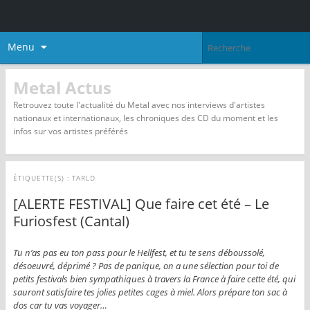
Menu
Metal Actus
Retrouvez toute l'actualité du Metal avec nos interviews d'artistes
nationaux et internationaux, les chroniques des CD du moment et les
infos sur vos artistes préférés
ÉTIQUETTE(S) :
TARLD
[ALERTE FESTIVAL] Que faire cet été – Le
Furiosfest (Cantal)
Tu n’as pas eu ton pass pour le Hellfest, et tu te sens déboussolé,
désoeuvré, déprimé ? Pas de panique, on a une sélection pour toi de
petits festivals bien sympathiques à travers la France à faire cette été, qui
sauront satisfaire tes jolies petites cages à miel. Alors prépare ton sac à
dos car tu vas voyager…