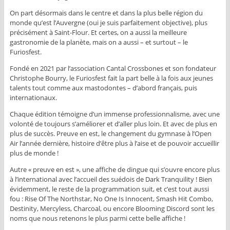
On part désormais dans le centre et dans la plus belle région du
monde qu’est l’Auvergne (oui je suis parfaitement objective), plus
précisément à Saint-Flour. Et certes, on a aussi la meilleure
gastronomie de la planète, mais on a aussi – et surtout – le
Furiosfest.
Fondé en 2021 par l’association Cantal Crossbones et son fondateur
Christophe Bourry, le Furiosfest fait la part belle à la fois aux jeunes
talents tout comme aux mastodontes – d’abord français, puis
internationaux.
Chaque édition témoigne d’un immense professionnalisme, avec une
volonté de toujours s’améliorer et d’aller plus loin. Et avec de plus en
plus de succès. Preuve en est, le changement du gymnase à l’Open
Air l’année dernière, histoire d’être plus à l’aise et de pouvoir accueillir
plus de monde !
Autre « preuve en est », une affiche de dingue qui s’ouvre encore plus
à l’international avec l’accueil des suédois de Dark Tranquility ! Bien
évidemment, le reste de la programmation suit, et c’est tout aussi
fou : Rise Of The Northstar, No One Is Innocent, Smash Hit Combo,
Destinity, Mercyless, Charcoal, ou encore Blooming Discord sont les
noms que nous retenons le plus parmi cette belle affiche !