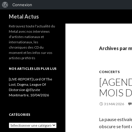
À
Connexion
Recherche
propos
Metal Actus
de
Retrouvez toute l'actualité du
Metal avec nos interviews
WordPress
d'artistes nationaux et
internationaux, les
chroniques des CD du
Archives par m
moment et les infos sur vos
artistes préférés
NOS ARTICLES LES PLUS LUS
CONCERTS
[AGEND
[LIVE-REPORT] Lord Of The
Lost, Dogma, League Of
MOIS D
Distorsion @ Elysée
Montmartre, 10/04/2026
31 MAI 2026
CATÉGORIES
La pause estival
C
obscure se font 
a