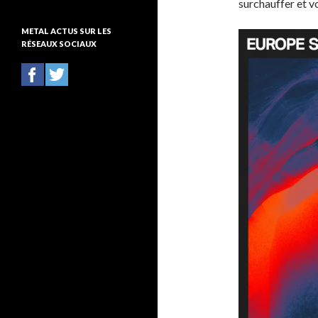
surchauffer et vo
t
é
METAL ACTUS SUR LES
g
RÉSEAUX SOCIAUX
o
r
i
e
s