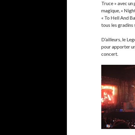
Truce » avec un 
magique, « Night
« To Hell And Ba
tous les gradins 
D’ailleurs, le Le
pour apporter u
concert.