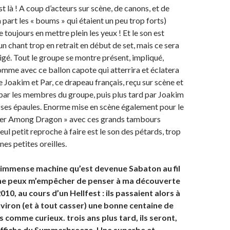
st là ! A coup d’acteurs sur scène, de canons, et de
 part les « boums » qui étaient un peu trop forts)
toujours en mettre plein les yeux ! Et le son est
n chant trop en retrait en début de set, mais ce sera
gé. Tout le groupe se montre présent, impliqué,
omme avec ce ballon capote qui atterrira et éclatera
e Joakim et Par, ce drapeau français, reçu sur scène et
 par les membres du groupe, puis plus tard par Joakim
r ses épaules. Enorme mise en scène également pour le
er Among Dragon » avec ces grands tambours
 seul petit reproche à faire est le son des pétards, trop
nes petites oreilles.
l’immense machine qu’est devenue Sabaton au fil
 ne peux m’empêcher de penser à ma découverte
010, au cours d’un Hellfest : ils passaient alors à
viron (et à tout casser) une bonne centaine de
 comme curieux. trois ans plus tard, ils seront,
d’affiche du Summerbreeze. Une superbe et