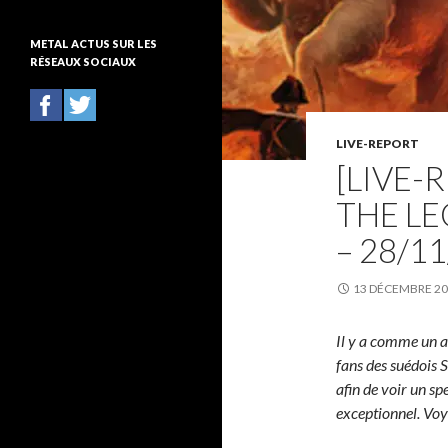
t
é
METAL ACTUS SUR LES
g
RÉSEAUX SOCIAUX
o
r
i
e
s
LIVE-REPORT
[LIVE-
THE L
– 28/1
13 DÉCEMBRE 2
Il y a comme un ai
fans des suédois S
afin de voir un sp
exceptionnel. Voyo