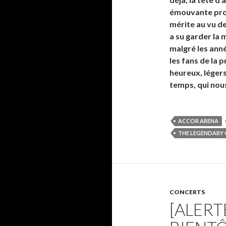
émouvante prog
mérite au vu de
a su garder la
malgré les anné
les fans de la
heureux, léger
temps, qui nous 
ACCOR ARENA
THE LEGENDARY
CONCERTS
[ALERT