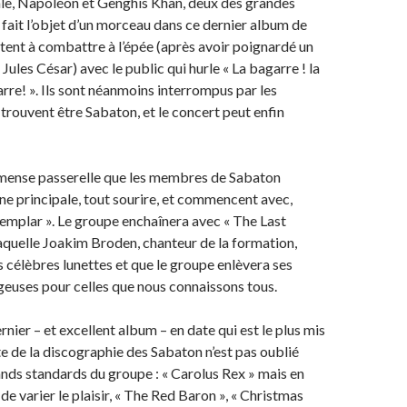
ale, Napoléon et Genghis Khan, deux des grandes
 fait l’objet d’un morceau dans ce dernier album de
tent à combattre à l’épée (après avoir poignardé un
 Jules César) avec le public qui hurle « La bagarre ! la
arre! ». Ils sont néanmoins interrompus par les
 trouvent être Sabaton, et le concert peut enfin
mmense passerelle que les membres de Sabaton
ène principale, tout sourire, et commencent avec,
emplar ». Le groupe enchaînera avec « The Last
laquelle Joakim Broden, chanteur de la formation,
s célèbres lunettes et que le groupe enlèvera ses
euses pour celles que nous connaissons tous.
dernier – et excellent album – en date qui est le plus mis
te de la discographie des Sabaton n’est pas oublié
ands standards du groupe : « Carolus Rex » mais en
 de varier le plaisir, « The Red Baron », « Christmas