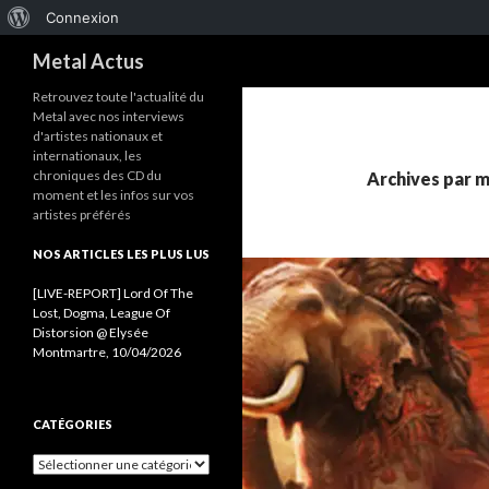
À
Connexion
Recherche
propos
Metal Actus
de
Retrouvez toute l'actualité du
Metal avec nos interviews
WordPress
d'artistes nationaux et
internationaux, les
chroniques des CD du
Archives par m
moment et les infos sur vos
artistes préférés
NOS ARTICLES LES PLUS LUS
[LIVE-REPORT] Lord Of The
Lost, Dogma, League Of
Distorsion @ Elysée
Montmartre, 10/04/2026
CATÉGORIES
C
a