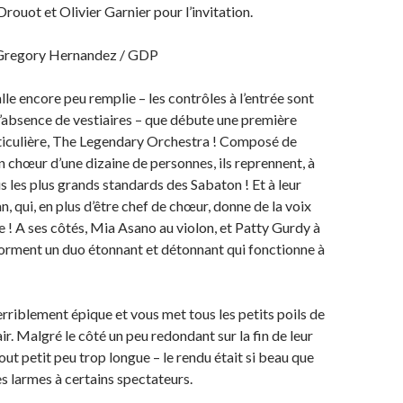
rouot et Olivier Garnier pour l’invitation.
 Gregory Hernandez / GDP
lle encore peu remplie – les contrôles à l’entrée sont
 l’absence de vestiaires – que débute une première
rticulière, The Legendary Orchestra ! Composé de
un chœur d’une dizaine de personnes, ils reprennent, à
s les plus grands standards des Sabaton ! Et à leur
, qui, en plus d’être chef de chœur, donne de la voix
e ! A ses côtés, Mia Asano au violon, et Patty Gurdy à
e forment un duo étonnant et détonnant qui fonctionne à
erriblement épique et vous met tous les petits poils de
air. Malgré le côté un peu redondant sur la fin de leur
out petit peu trop longue – le rendu était si beau que
es larmes à certains spectateurs.