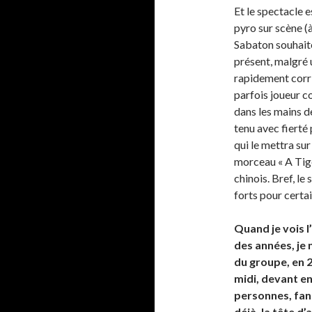
Et le spectacle e
pyro sur scène (à
Sabaton souhaite 
présent, malgré u
rapidement corri
parfois joueur c
dans les mains d
tenu avec fierté
qui le mettra su
morceau « A Tig
chinois. Bref, le
forts pour certai
Quand je vois 
des années, je
du groupe, en 2
midi, devant en
personnes, fans
déjà, la tête 