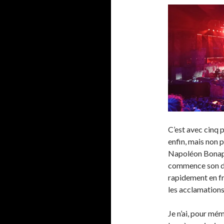
C’est avec cinq 
enfin, mais non
Napoléon Bonapart
commence son dis
rapidement en fra
les acclamations
Je n’ai, pour mém