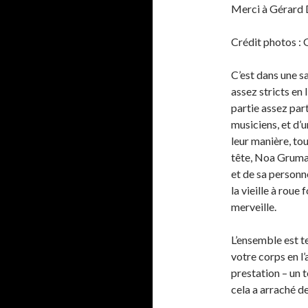
Merci à Gérard D
Crédit photos :
C’est dans une sa
assez stricts en
partie assez pa
musiciens, et d’
leur manière, tou
tête, Noa Gruman
et de sa personn
la vieille à rou
merveille.
L’ensemble est t
votre corps en l’
prestation – un t
cela a arraché d