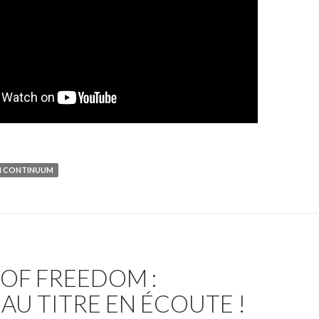
N CONTINUUM
OF FREEDOM :
U TITRE EN ÉCOUTE !