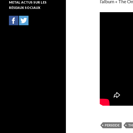
l’album « The On
METAL ACTUS SUR LES
g
RÉSEAUX SOCIAUX
o
r
i
e
s
PERSEIDE
TH