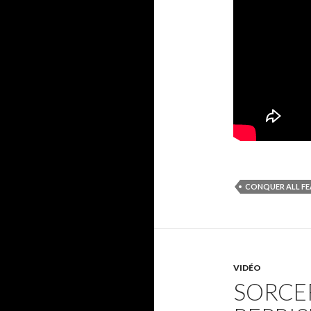
CONQUER ALL FE
VIDÉO
SORCER