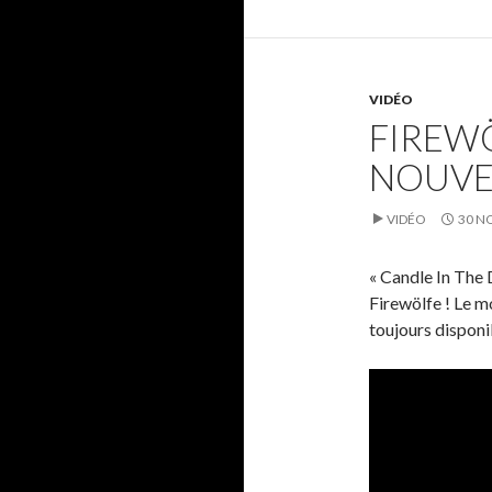
VIDÉO
FIREW
NOUVEA
VIDÉO
30 N
« Candle In The D
Firewölfe ! Le m
toujours disponi