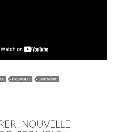
AR
FIREWÖLFE
LIMB MUSIC
ER : NOUVELLE