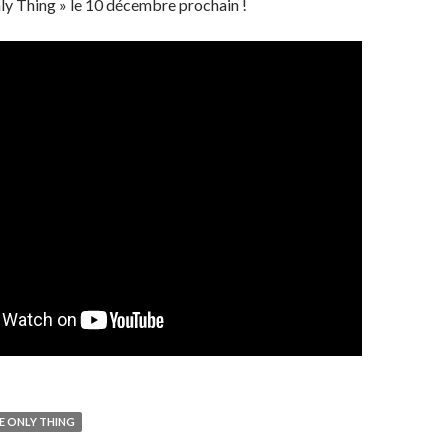
ly Thing » le 10 décembre prochain !
E ONLY THING