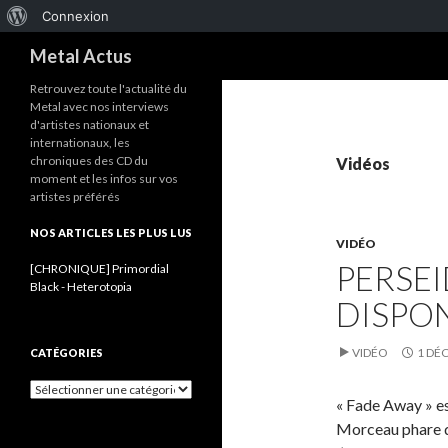
À
Connexion
Recherche
propos
Metal Actus
de
Retrouvez toute l'actualité du
Metal avec nos interviews
WordPress
d'artistes nationaux et
internationaux, les
chroniques des CD du
Vidéos
moment et les infos sur vos
artistes préférés
NOS ARTICLES LES PLUS LUS
VIDÉO
PERSEI
[CHRONIQUE] Primordial
Black - Heterotopia
DISPON
VIDÉO
1 DÉ
CATÉGORIES
C
« Fade Away » es
a
t
Morceau phare du
é