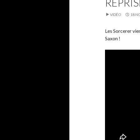
REPRIS
VIDÉO
18 N
Les Sorcerer vien
Saxon !