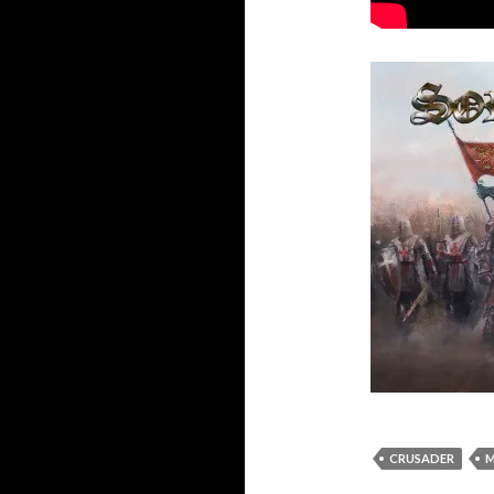
CRUSADER
M