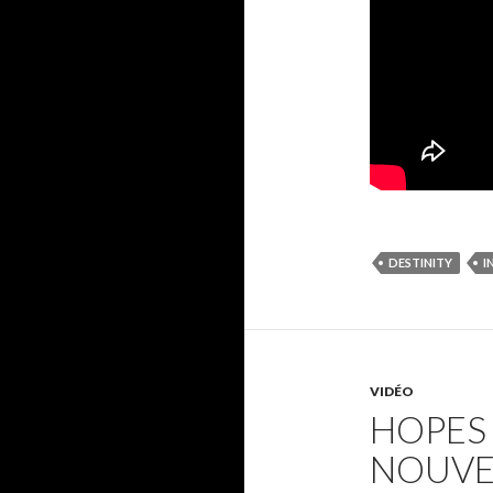
DESTINITY
I
VIDÉO
HOPES 
NOUVEA