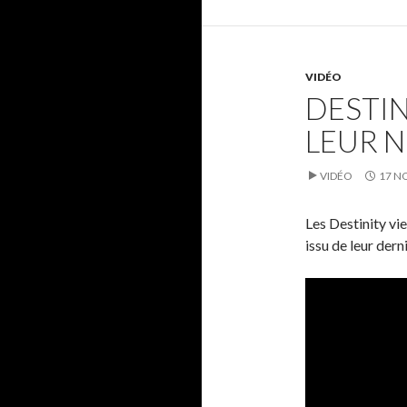
VIDÉO
DESTINI
LEUR N
VIDÉO
17 N
Les Destinity vie
issu de leur der