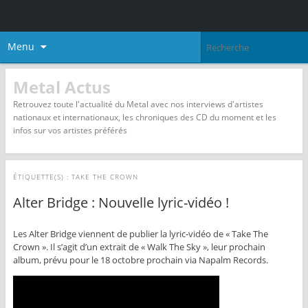
Menu
Metal Actus
Retrouvez toute l'actualité du Metal avec nos interviews d'artistes
nationaux et internationaux, les chroniques des CD du moment et les
infos sur vos artistes préférés
ÉTIQUETTE(S) :
TAKE THE CROWN
Alter Bridge : Nouvelle lyric-vidéo !
Les Alter Bridge viennent de publier la lyric-vidéo de « Take The
Crown ». Il s’agit d’un extrait de « Walk The Sky », leur prochain
album, prévu pour le 18 octobre prochain via Napalm Records.