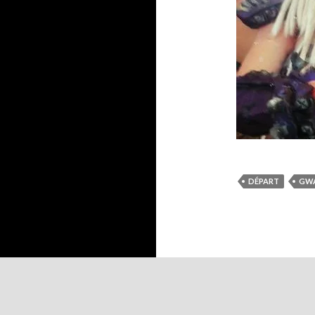
DÉPART
GW