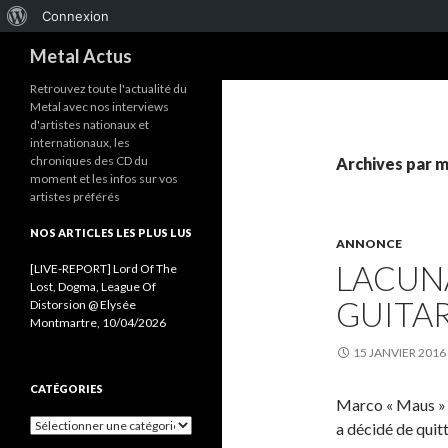
À
Connexion
Recherche
propos
Metal Actus
de
Retrouvez toute l'actualité du
Metal avec nos interviews
WordPress
d'artistes nationaux et
internationaux, les
chroniques des CD du
Archives par m
moment et les infos sur vos
artistes préférés
NOS ARTICLES LES PLUS LUS
ANNONCE
LACUNA
[LIVE-REPORT] Lord Of The
Lost, Dogma, League Of
GUITAR
Distorsion @ Elysée
Montmartre, 10/04/2026
15 JANVIER 2016
CATÉGORIES
Marco « Maus » B
C
a décidé de quit
a