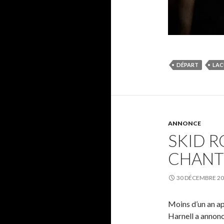
DÉPART
LAC
ANNONCE
SKID R
CHANT
30 DÉCEMBRE 2
Moins d’un an ap
Harnell a annonc