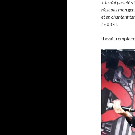
« Je n’ai pas été 
n’est pas mon gen
et en chantant ta
! »
dit-il.
Il avait remplace