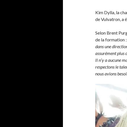
Kim Dylla, la ch
de Vulvatron, a 
Selon Brent Purg
de la formation 
dans une directio
assurément plus de
Il n’y a aucune m
respectons le tale
nous avions besoi