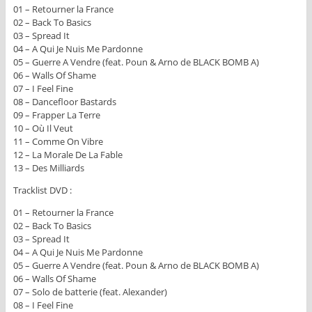
01 – Retourner la France
02 – Back To Basics
03 – Spread It
04 – A Qui Je Nuis Me Pardonne
05 – Guerre A Vendre (feat. Poun & Arno de BLACK BOMB A)
06 – Walls Of Shame
07 – I Feel Fine
08 – Dancefloor Bastards
09 – Frapper La Terre
10 – Où Il Veut
11 – Comme On Vibre
12 – La Morale De La Fable
13 – Des Milliards
Tracklist DVD :
01 – Retourner la France
02 – Back To Basics
03 – Spread It
04 – A Qui Je Nuis Me Pardonne
05 – Guerre A Vendre (feat. Poun & Arno de BLACK BOMB A)
06 – Walls Of Shame
07 – Solo de batterie (feat. Alexander)
08 – I Feel Fine