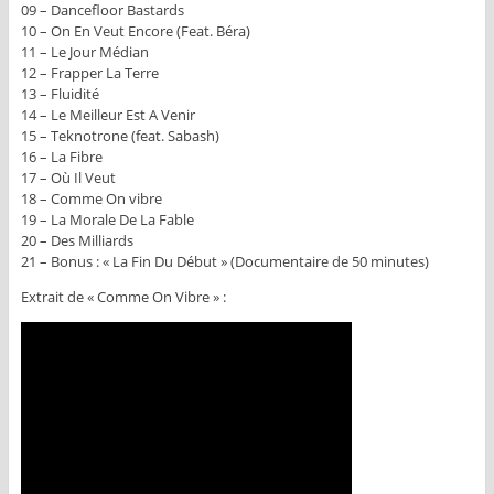
09 – Dancefloor Bastards
10 – On En Veut Encore (Feat. Béra)
11 – Le Jour Médian
12 – Frapper La Terre
13 – Fluidité
14 – Le Meilleur Est A Venir
15 – Teknotrone (feat. Sabash)
16 – La Fibre
17 – Où Il Veut
18 – Comme On vibre
19 – La Morale De La Fable
20 – Des Milliards
21 – Bonus : « La Fin Du Début » (Documentaire de 50 minutes)
Extrait de « Comme On Vibre » :