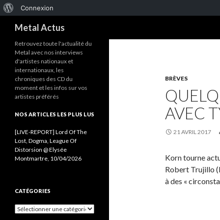
À
Connexion
Recherche
propos
Metal Actus
de
Retrouvez toute l'actualité du
Metal avec nos interviews
WordPress
d'artistes nationaux et
internationaux, les
BRÈVES
chroniques des CD du
moment et les infos sur vos
QUELQ
artistes préférés
AVEC T
NOS ARTICLES LES PLUS LUS
[LIVE-REPORT] Lord Of The
21 AVRIL 2017
Lost, Dogma, League Of
Distorsion @ Elysée
Korn tourne actu
Montmartre, 10/04/2026
Robert Trujillo (
à des « circonst
CATÉGORIES
C
a