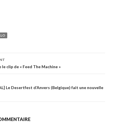
LLO
ENT
on
 le clip de « Feed The Machine »
] Le Desertfest d’Anvers (Belgique) fait une nouvelle
COMMENTAIRE