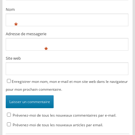
r
t
r
e
r
e
Nom
)
e
)
)
*
Adresse de messagerie
*
Site web
Enregistrer mon nom, mon e-mail et mon site web dans le navigateur
pour mon prochain commentaire.
Prévenez-moi de tous les nouveaux commentaires par e-mail.
Prévenez-moi de tous les nouveaux articles par email.