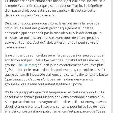
« L’innocence de cet enfant sera brisée » (sérieux c’est une excuse à
la mode ?), et enfin ceux qui disent « c’est un Trujillo, il a bénéficié
d’un passe-droit pour satisfaire un caprice ». Et c’est sur cette
dernière critique qu’on va revenir.
Déjà, j’ai un scoop pour vous : Korn, ils en ont rien à faire de vos
critiques ! Ce sont des grands garçons qui gèrent leur petite
entreprise (qui ne connaît pas la crise oh oui). S’ils décident qu’un
bassiste (car oui c’est un bassiste avant tout) de 12 ans peut les
suivre en tournée, c’est qu’il doivent estimer qu’il peut suivre la
cadence non ?
Je ne dit pas que son célèbre père n’a pas poussé un peu pour que
son fiston soit pris… Mais Tye n’est pas un débutant (il a même un
groupe,
The Helmets
) et il sait jouer, contrairement à d’autres plus
âgés qui iraient les mains dans les poches (oui Nicole Richie, c’est à toi
que je pense). Et il possède d’ailleurs une certaine dextérité à la basse
(que beaucoup d’autres n’ont pas même dans des « grands
groupes ») qui le rend tout autant légitime au poste.
D’ailleurs je rappelle que c’est temporaire : et c’est une opportunité
absolument géniale pour un ado de 12 ans passionné de musique.
Alors passe-droit ou pas, voyons d’abord ce qu’il peut envoyer avant
de lui jeter une pierre … Et soyons contents pour lui au lieu de nous
énerver contre un simple patronyme : ce n’est pas parce que Tye se