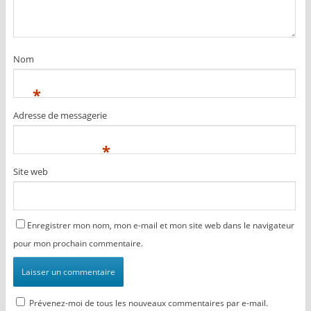
f
e
f
e
f
e
n
e
n
ê
n
ê
t
ê
t
r
t
r
e
r
e
Nom
)
e
)
)
*
Adresse de messagerie
*
Site web
Enregistrer mon nom, mon e-mail et mon site web dans le navigateur
pour mon prochain commentaire.
Prévenez-moi de tous les nouveaux commentaires par e-mail.