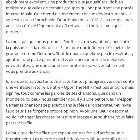
absolument excellent, une production que je qualifierai de bien
meilleure que celles de certains groupes qui ont pourtant une portée
internationale. On entend distinctement chacun des instruments, le
son est juste irréprochable. Donc bravo de ce côté là au groupe, mais
aussi du côté de l’équipe qui a dû retravailler toute la musique
derrière.
La musique que nous propose Shuffle est un savant mélange entre
la puissance et la délicatesse. Si on note une influence très nette de
groupes comme Deftones, Shuffle nuance quelque peu le résultat a y
ajoutant une patte plus intimiste, plus personnelle, de mélodies
envoûtantes. Une douceur et une brutalité qui va véritablement
vous prendre aux tripes
Jordan, avec sa voix tantôt délicate, tantôt plus agressive, nous conte
une véritable histoire. Le titre « Upon The Hill » n’est pas anodin, mais
signifie, tout comme les paroles de ses chansons, que dans un
monde où tu peux nous sembler noir, il y a une petite lueur d’espoir.
Certaines chansons se placent dans le rôle de l’observateur et invite
l’auditeur à se forger sa propre opinion. Avoir une lueur d’espoir et
vouloir changer les choses, tel est le message que souhaite nous faire
passer Shuffle.
La musique de Shuffle n’est cependant pas facile d’accès pour le
premier venu. Les gars ont pioché dans leurs influences afin de se