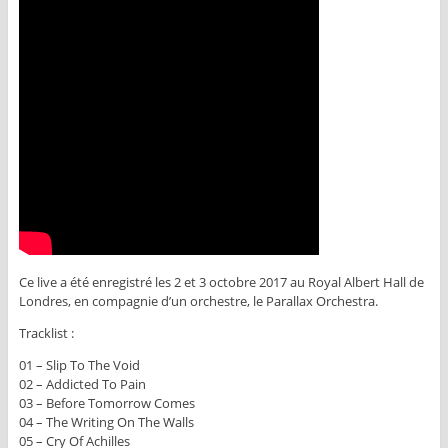
Ce live a été enregistré les 2 et 3 octobre 2017 au Royal Albert Hall de
Londres, en compagnie d’un orchestre, le Parallax Orchestra.
Tracklist :
01 – Slip To The Void
02 – Addicted To Pain
03 – Before Tomorrow Comes
04 – The Writing On The Walls
05 – Cry Of Achilles