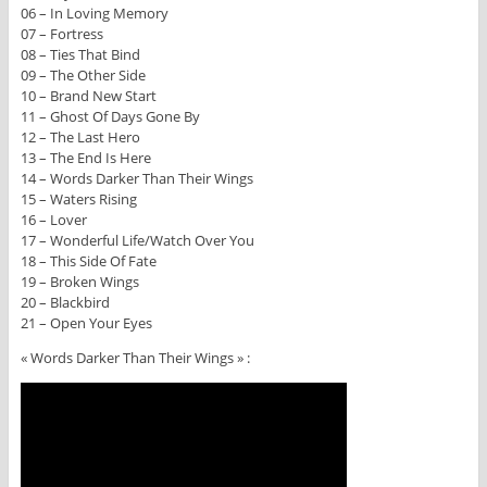
06 – In Loving Memory
07 – Fortress
08 – Ties That Bind
09 – The Other Side
10 – Brand New Start
11 – Ghost Of Days Gone By
12 – The Last Hero
13 – The End Is Here
14 – Words Darker Than Their Wings
15 – Waters Rising
16 – Lover
17 – Wonderful Life/Watch Over You
18 – This Side Of Fate
19 – Broken Wings
20 – Blackbird
21 – Open Your Eyes
« Words Darker Than Their Wings » :