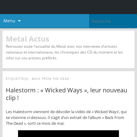
Menu
Metal Actus
Retrouvez toute l'actualité du Metal avec nos interviews d'artistes
nationaux et internationaux, les chroniques des CD du moment et les
infos sur vos artistes préférés
ÉTIQUETTE(S) :
BACK FROM THE DEAD
Halestorm : « Wicked Ways », leur nouveau
clip !
Les Halestorm viennent de dévoiler la vidéo de « Wicked Ways’, qui
se visionne ci-dessous. Il s’agit d’un extrait de l’album « Back From
The Dead », sorti ce mois de mai.