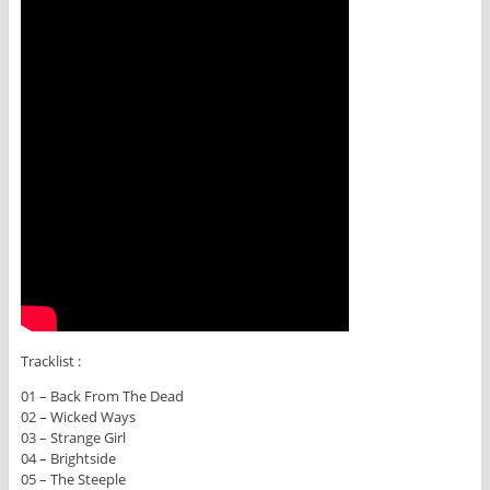
Tracklist :
01 – Back From The Dead
02 – Wicked Ways
03 – Strange Girl
04 – Brightside
05 – The Steeple