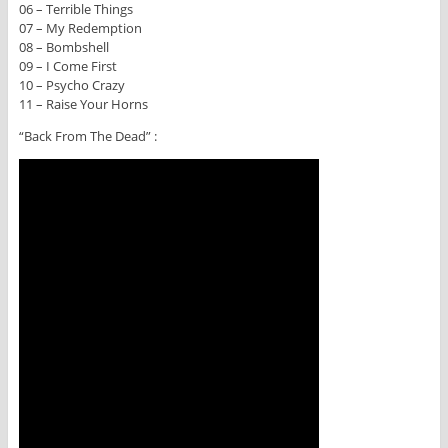
06 – Terrible Things
07 – My Redemption
08 – Bombshell
09 – I Come First
10 – Psycho Crazy
11 – Raise Your Horns
“Back From The Dead” :