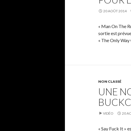
20 AOÛT 2014
« Man On The Run
sortie est prévu
« The Only Way O
NON CLASSÉ
UNE N
BUCKC
VIDÉO
20 A
« Say Fuck It » 