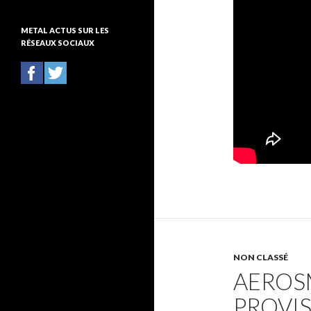
t
é
METAL ACTUS SUR LES
g
RÉSEAUX SOCIAUX
o
r
i
e
s
NON CLASSÉ
AEROSM
PROVI