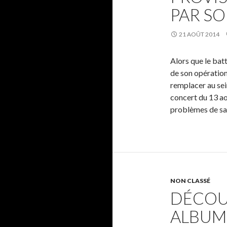
PAR SO
21 AOÛT 2014
Alors que le ba
de son opération
remplacer au sei
concert du 13 ao
problèmes de sa
NON CLASSÉ
DÉCOU
ALBUM