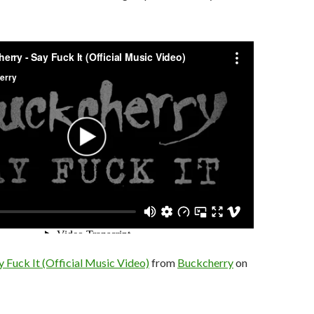
 Fuck It (Official Music Video)
from
Buckcherry
on