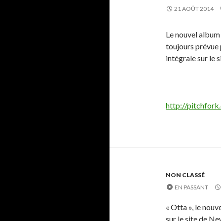
21 AOÛT 2014
Le nouvel album 
toujours prévue 
intégrale sur le 
http://pitchfo
NON CLASSÉ
EN PASSANT
« Otta », le nouv
sur le site de N