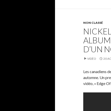
NON CLASSÉ
NICKEL
ALBUM
D’UN 
VIDÉO
20 A
Les canadiens de
automne. Un prem
vidéo, « Edge Of