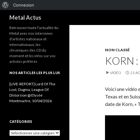
À
Connexion
Recherche
propos
Metal Actus
de
Retrouvez toute l'actualité du
Metal avec nos interviews
WordPress
d'artistes nationaux et
internationaux, les
NON CLASSÉ
chroniques des CD du
moment et les infos sur vos
KORN :
artistes préférés
VIDÉO
21 A
NOS ARTICLES LES PLUS LUS
[LIVE-REPORT] Lord Of The
Voici une vidéo 
Lost, Dogma, League Of
Distorsion @ Elysée
Texas et en Suiss
Montmartre, 10/04/2026
date de Korn, « 
CATÉGORIES
C
a