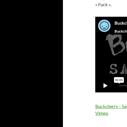
« Fuck ».
Buckcherry – Say
Vimeo
.