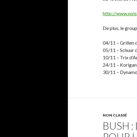
http://www.nois
De plus, le grou
04/11 – Grillen 
05/11 – Schuur d
10/11 – Trix d’A
24/11 – Korigan
30/11 – Dynamo 
NON CLASSÉ
BUSH :
POUR L