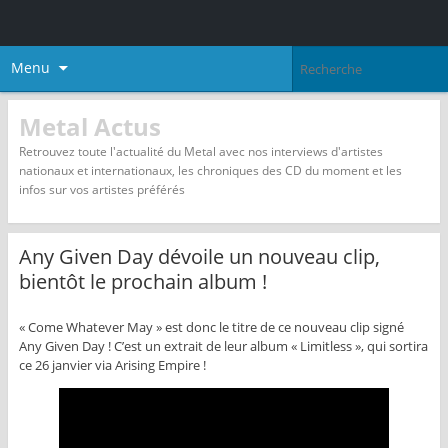
Menu
Metal Actus
Retrouvez toute l'actualité du Metal avec nos interviews d'artistes
nationaux et internationaux, les chroniques des CD du moment et les
infos sur vos artistes préférés
Any Given Day dévoile un nouveau clip,
bientôt le prochain album !
« Come Whatever May » est donc le titre de ce nouveau clip signé
Any Given Day ! C’est un extrait de leur album « Limitless », qui sortira
ce 26 janvier via Arising Empire !