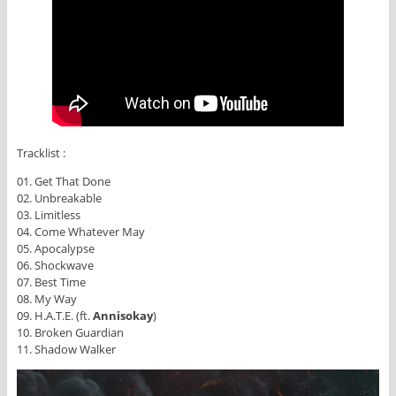
Tracklist :
01. Get That Done
02. Unbreakable
03. Limitless
04. Come Whatever May
05. Apocalypse
06. Shockwave
07. Best Time
08. My Way
09. H.A.T.E. (ft.
Annisokay
)
10. Broken Guardian
11. Shadow Walker