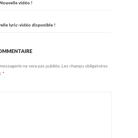
on
 Nouvelle vidéo !
lle lyric-vidéo disponible !
COMMENTAIRE
messagerie ne sera pas publiée.
Les champs obligatoires
ec
*