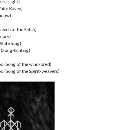
urn-sight)
White Raven)
hadow)
Speech of the Fetch)
mory)
(White Stag)
 (Song-hunting)
od (Song of the wind-bred)
d (Song of the Spirit-weavers)