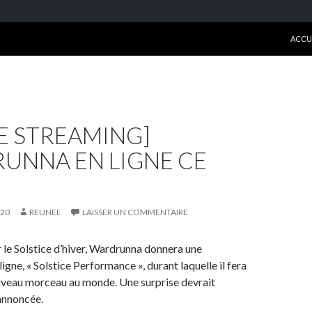
ALLE
ACCU
E STREAMING]
UNNA EN LIGNE CE
!
020
REUNEE
LAISSER UN COMMENTAIRE
r le Solstice d’hiver, Wardrunna donnera une
gne, « Solstice Performance », durant laquelle il fera
uveau morceau au monde. Une surprise devrait
annoncée.