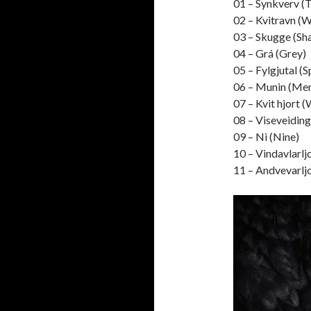
01 – Synkverv (T
02 – Kvitravn (
03 – Skugge (S
04 – Grá (Grey)
05 – Fylgjutal (
06 – Munin (Me
07 – Kvit hjort 
08 – Viseveiding
09 – Ni (Nine)
10 – Vindavlarlj
11 – Andvevarljo