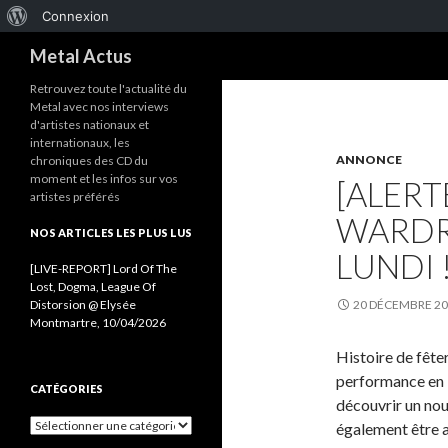
À
Connexion
Recherche
propos
Metal Actus
de
Retrouvez toute l'actualité du
Metal avec nos interviews
WordPress
d'artistes nationaux et
internationaux, les
ANNONCE
chroniques des CD du
moment et les infos sur vos
[ALERT
artistes préférés
WARDR
NOS ARTICLES LES PLUS LUS
LUNDI 
[LIVE-REPORT] Lord Of The
Lost, Dogma, League Of
Distorsion @ Elysée
20 DÉCEMBRE 2
Montmartre, 10/04/2026
Histoire de fête
performance en li
CATÉGORIES
découvrir un no
C
également être 
a